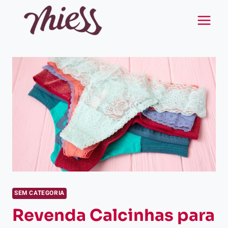
Pular
para
o
Conteúdo
SEM CATEGORIA
Revenda Calcinhas para