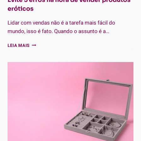
eróticos
Lidar com vendas não é a tarefa mais fácil do
mundo, isso é fato. Quando o assunto é a…
EVITE
LEIA MAIS
5
ERROS
NA
HORA
DE
VENDER
PRODUTOS
ERÓTICOS