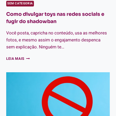
SEM CATEGORIA
Como divulgar toys nas redes sociais e
fugir do shadowban
Você posta, capricha no conteúdo, usa as melhores
fotos, e mesmo assim o engajamento despenca
sem explicação. Ninguém te…
COMO
LEIA MAIS
DIVULGAR
TOYS
NAS
REDES
SOCIAIS
E
FUGIR
DO
SHADOWBAN