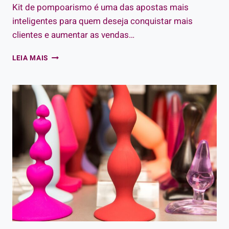
Kit de pompoarismo é uma das apostas mais
inteligentes para quem deseja conquistar mais
clientes e aumentar as vendas…
COMO
LEIA MAIS
OFERECER
O
KIT
DE
POMPOARISMO
E
CONQUISTAR
SUAS
CLIENTES