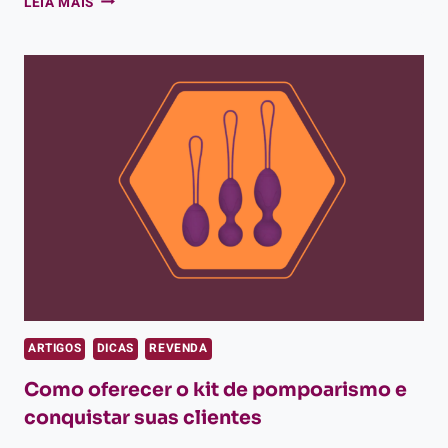
LEIA MAIS
PARA
VENDER
MAIS
NO
SEX
SHOP
E
LUCRAR
MAIS
ARTIGOS
DICAS
REVENDA
Como oferecer o kit de pompoarismo e
conquistar suas clientes