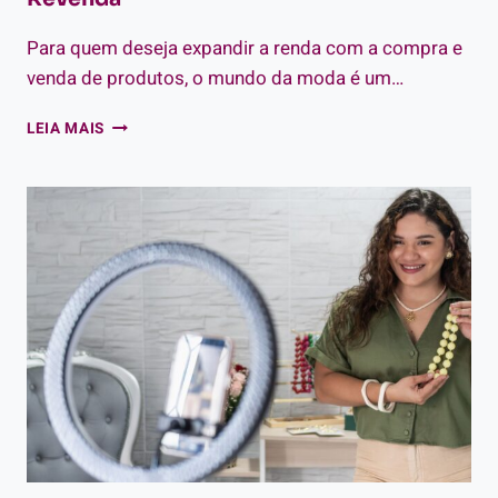
Para quem deseja expandir a renda com a compra e
venda de produtos, o mundo da moda é um…
MELHORES
LEIA MAIS
ATACADISTAS
DE
ROUPAS:
DESCUBRA
ONDE
FAZER
SUAS
COMPRAS
PARA
REVENDA