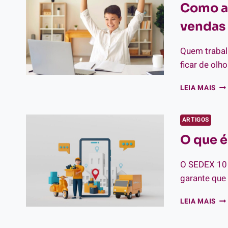
Como au
CR
QR
vendas 
CO
PIX​
Quem trabal
ficar de olh
CO
LEIA MAIS
AU
O
TI
ARTIGOS
MÉ
O que é
NA
SU
VE
O SEDEX 10 
DE
garante que
SE
SH
O
LEIA MAIS
E
QU
LIN
É