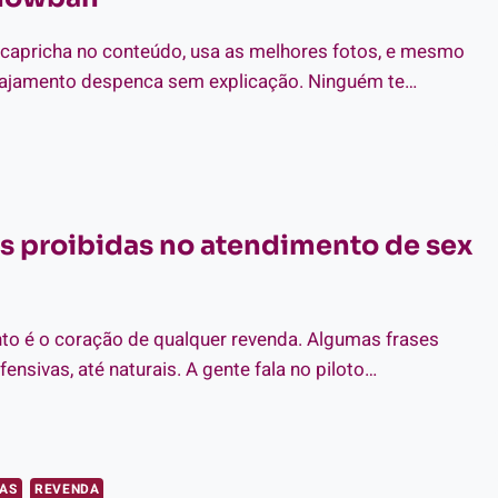
 capricha no conteúdo, usa as melhores fotos, e mesmo
ajamento despenca sem explicação. Ninguém te…
MO
VULGAR
YS
S
DES
es proibidas no atendimento de sex
IAIS
IR
ADOWBAN
to é o coração de qualquer revenda. Algumas frases
ensivas, até naturais. A gente fala no piloto…
ASES
OIBIDAS
CAS
REVENDA