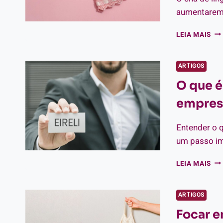
SE
aumentarem 
ES
CO
LEIA MAIS
LU
MO
KIT
ARTIGOS
PE
O que é
PA
CH
empres
DE
LIN
Entender o q
um passo im
O
LEIA MAIS
QU
É
EIR
ARTIGOS
E
Focar e
CO