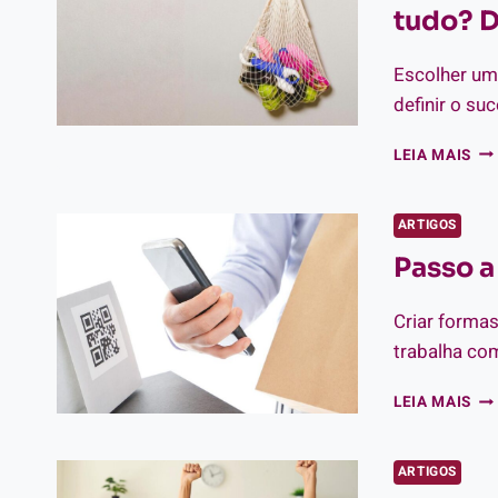
FU
tudo? D
ES
TIP
DE
Escolher um
EM
definir o su
FO
LEIA MAIS
EM
NI
DE
ARTIGOS
ME
Passo a
OU
VE
DE
Criar forma
TU
trabalha com
DE
A
PA
LEIA MAIS
ME
A
ES
PA
DE
ARTIGOS
CO