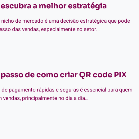
NCIONA
escubra a melhor estratégia
SE
O
 nicho de mercado é uma decisão estratégica que pode
PRESA
cesso das vendas, especialmente no setor…
CAR
CHO
RCADO
 passo de como criar QR code PIX​
NDER
s de pagamento rápidas e seguras é essencial para quem
DO?
 vendas, principalmente no dia a dia…
SCUBRA
SSO
LHOR
TRATÉGIA
SSO
MO