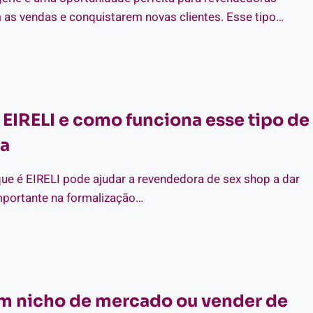
U
as vendas e conquistarem novas clientes. Esse tipo…
TOQUE
MO
CRAR
NTANDO
S
RSONALIZADOS
 EIRELI e como funciona esse tipo de
RA
Á
a
GERIE
ue é EIRELI pode ajudar a revendedora de sex shop a dar
portante na formalização…
E
ELI
m nicho de mercado ou vender de
MO