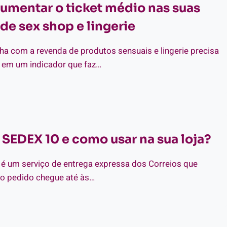
mentar o ticket médio nas suas
IAR
de sex shop e lingerie
DE
ha com a revenda de produtos sensuais e lingerie precisa
o em um indicador que faz…
MO
MENTAR
CKET
DIO
 SEDEX 10 e como usar na sua loja?
S
AS
NDAS
é um serviço de entrega expressa dos Correios que
 o pedido chegue até às…
X
OP
E
GERIE