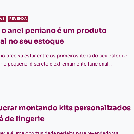
OP
:
SCUBRA
CAS
REVENDA
YS
 o anel peniano é um produto
TOS
RA
al no seu estoque
CÊ
no precisa estar entre os primeiros itens do seu estoque.
rio pequeno, discreto e extremamente funcional…
R
E
EL
NIANO
crar montando kits personalizados
á de lingerie
ODUTO
SENCIAL
gerie é uma oportunidade perfeita para revendedoras