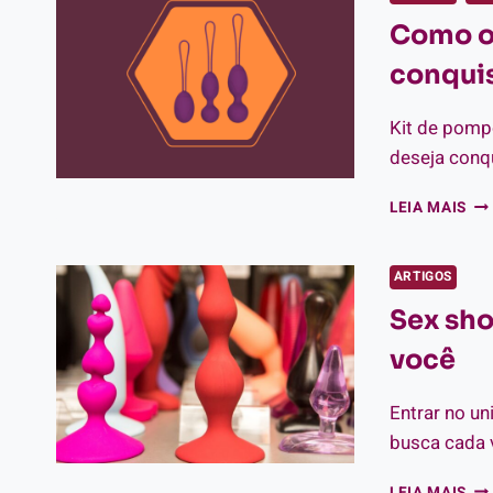
AT
Como of
DE
SE
conquis
SH
Kit de pomp
deseja conq
CO
LEIA MAIS
OF
O
KIT
ARTIGOS
DE
Sex sho
PO
E
você
CO
SU
CL
Entrar no un
busca cada 
SE
LEIA MAIS