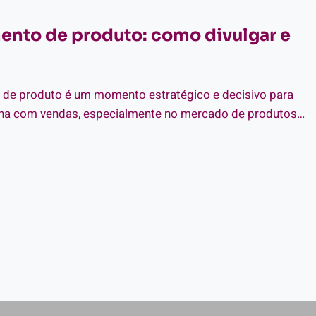
DEX
nto de produto: como divulgar e
MO
AR
A
de produto é um momento estratégico e decisivo para
JA?
ha com vendas, especialmente no mercado de produtos…
NÇAMENTO
ODUTO:
MO
VULGAR
NDER