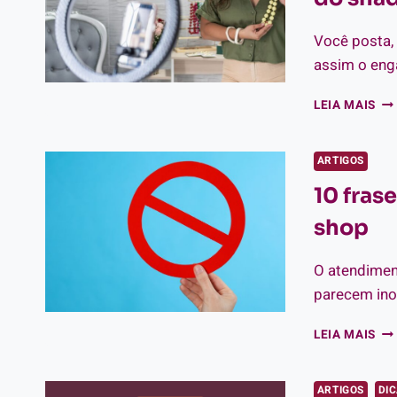
Você posta,
assim o eng
CO
LEIA MAIS
DI
TO
NA
ARTIGOS
RE
10 fras
SOC
E
shop
FUG
DO
SH
O atendimen
parecem inof
10
LEIA MAIS
FR
PR
NO
ARTIGOS
DI