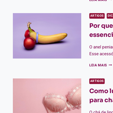
SH
GAY
DE
ARTIGOS
DI
TO
Por que
FEI
PA
essenci
VO
O anel penia
Esse acessó
PO
LEIA MAIS
QU
O
AN
ARTIGOS
PE
Como lu
É
UM
para ch
PR
ES
NO
O chá de lin