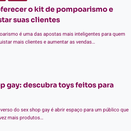
ENDIMENTO
erecer o kit de pompoarismo e
X
tar suas clientes
OP
oarismo é uma das apostas mais inteligentes para quem
uistar mais clientes e aumentar as vendas…
MO
ERECER
p gay: descubra toys feitos para
MPOARISMO
NQUISTAR
AS
IENTES
iverso do sex shop gay é abrir espaço para um público que
vez mais produtos…
X