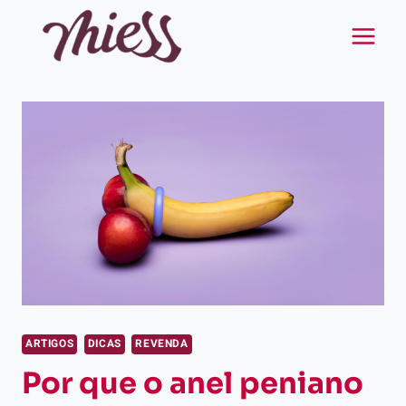
Pular
para
o
Conteúdo
ARTIGOS
DICAS
REVENDA
Por que o anel peniano