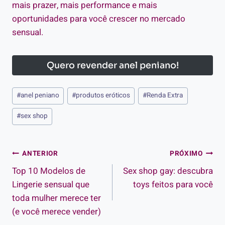
mais prazer, mais performance e mais
oportunidades para você crescer no mercado
sensual.
Quero revender anel peniano!
Tags
#
anel peniano
#
produtos eróticos
#
Renda Extra
do
#
sex shop
Post:
Navegação
ANTERIOR
PRÓXIMO
Top 10 Modelos de
Sex shop gay: descubra
de
Lingerie sensual que
toys feitos para você
Post
toda mulher merece ter
(e você merece vender)