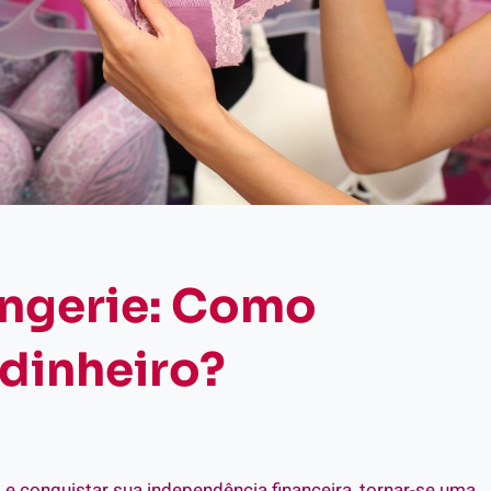
ingerie: Como
dinheiro?
a
e conquistar sua independência financeira, tornar-se uma