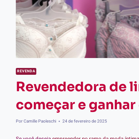
REVENDA
Revendedora de l
começar e ganhar 
Por
Camille Paoleschi
24 de fevereiro de 2025
Se você deseja
empreender no ramo da moda íntim