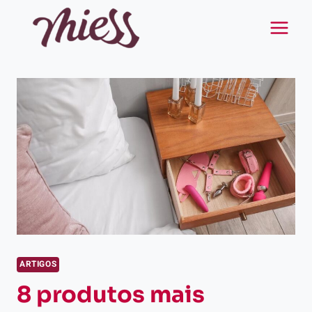
Pular
para
o
Conteúdo
ARTIGOS
8 produtos mais