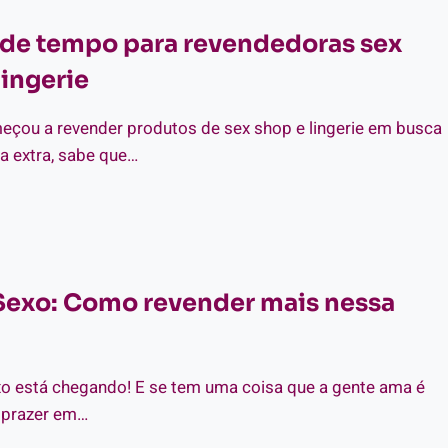
E
de tempo para revendedoras sex
NHUMA
VENDEDORA
lingerie
GERIE
eçou a revender produtos de sex shop e lingerie em busca
X
a extra, sabe que…
OP
DE
STÃO
NORAR
MPO
RA
VENDEDORAS
Sexo: Como revender mais nessa
X
OP
GERIE
xo está chegando! E se tem uma coisa que a gente ama é
 prazer em…