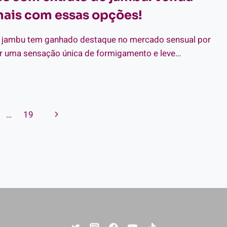
ais com essas opções!
A
PORTÂNCIA
e jambu tem ganhado destaque no mercado sensual por
r uma sensação única de formigamento e leve…
ODUTOS
M
TRATO
Página
…
19
MBU:
NDA
Seguinte
ITO
IS
M
SAS
ÇÕES!