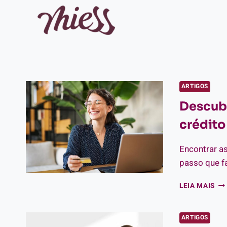
Pular
para
o
Conteúdo
ARTIGOS
Descubr
crédito
Encontrar as
passo que fa
DE
LEIA MAIS
AS
ME
OP
ARTIGOS
DE