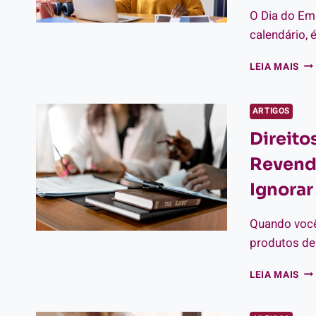
SE
O Dia do Em
SH
SE
calendário,
NO
AZ
DIA
LEIA MAIS
DO
EM
FEM
ARTIGOS
DI
Direit
PA
BO
Revende
SU
VE
Ignorar
DE
LIN
Quando você
E
SE
produtos de
SH
DIR
LEIA MAIS
DO
CO
O