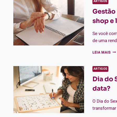
ARTIGOS
QU
Gestão 
NE
RE
shop e 
DE
LIN
E
Se você com
SE
de uma rend
SH
PO
GE
LEIA MAIS
IG
DE
TE
PA
ARTIGOS
RE
Dia do 
SE
SH
data?
E
LIN
O Dia do Se
transformar