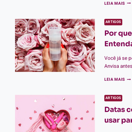
DIA
LEIA MAIS
DO
SEX
CO
ARTIGOS
RE
Por que
MA
NE
Entenda
DA
Você já se p
Anvisa​ ant
PO
LEIA MAIS
QU
CO
PR
ARTIGOS
NA
Datas 
ANV
?
usar pa
EN
A