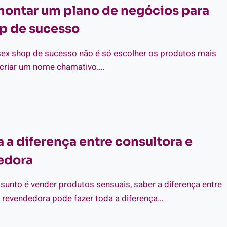
ontar um plano de negócios para
NHA
p de sucesso
ÉDITO
RA
I
ex shop de sucesso não é só escolher os produtos mais
criar um nome chamativo….
MO
NTAR
ANO
 a diferença entre consultora e
GÓCIOS
RA
edora
X
OP
unto é vender produtos sensuais, saber a diferença entre
CESSO
e revendedora pode fazer toda a diferença…
TENDA