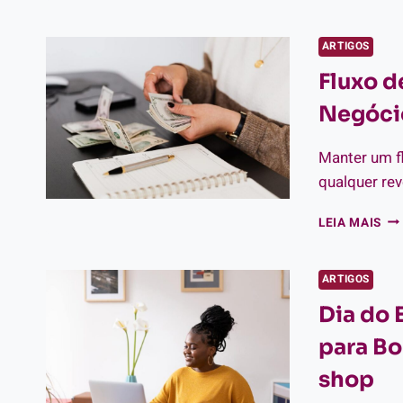
A
DI
EN
ARTIGOS
CO
Fluxo d
E
RE
Negóci
Manter um fl
qualquer re
FL
LEIA MAIS
DE
CA
NA
ARTIGOS
PRÁ
Dia do
CO
DE
para Bo
SE
NE
shop
DE