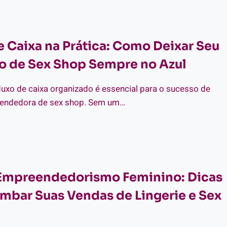
FERENÇA
TRE
NSULTORA
e Caixa na Prática: Como Deixar Seu
VENDEDORA
o de Sex Shop Sempre no Azul
uxo de caixa organizado é essencial para o sucesso de
vendedora de sex shop. Sem um…
UXO
IXA
TICA:
 Empreendedorismo Feminino: Dicas
MO
IXAR
mbar Suas Vendas de Lingerie e Sex
U
GÓCIO