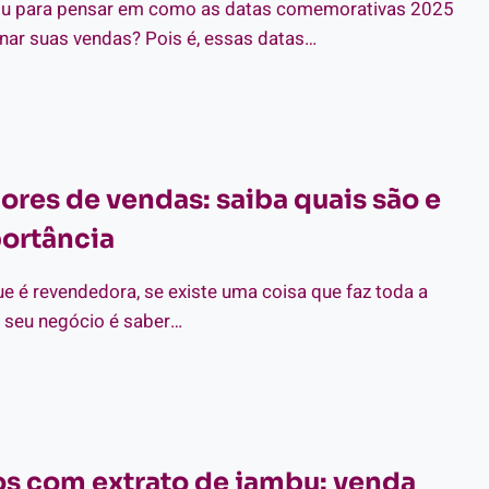
PORTÂNCIA!
ou para pensar em como as datas comemorativas 2025​
nar suas vendas? Pois é, essas datas…
TAS
MEMORATIVAS
5:
IBA
MO
ores de vendas: saiba quais são e
AR
RA
ortância
VENDER
IS
ODUTOS
e é revendedora, se existe uma coisa que faz toda a
o seu negócio é saber…
DICADORES
NDAS:
IBA
AIS
s com extrato de jambu: venda
O