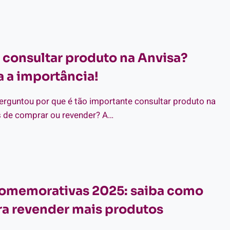
O:
MO
VENDER
 consultar produto na Anvisa​?
IS
SSA
 a importância!
TA?
erguntou por que é tão importante consultar produto na
es de comprar ou revender? A…
R
E
NSULTAR
ODUTO
comemorativas 2025: saiba como
ISA​
ra revender mais produtos
TENDA