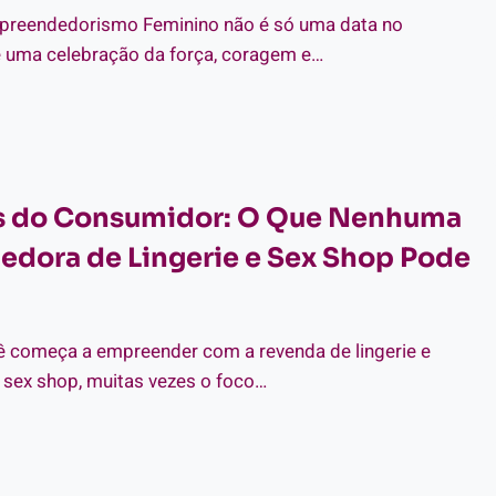
X
preendedorismo Feminino não é só uma data no
OP
MPRE
 é uma celebração da força, coragem e…
UL
PREENDEDORISMO
ININO:
CAS
os do Consumidor: O Que Nenhuma
RA
MBAR
dora de Lingerie e Sex Shop Pode
AS
NDAS
GERIE
 começa a empreender com a revenda de lingerie e
X
 sex shop, muitas vezes o foco…
OP
EITOS
NSUMIDOR: