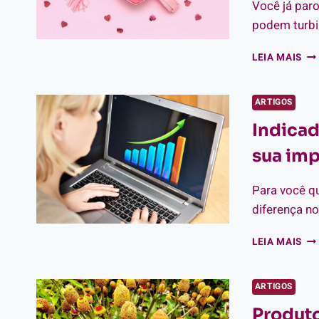
IM
Você já par
podem turbi
DA
LEIA MAIS
CO
202
SA
ARTIGOS
CO
Indicad
US
PA
sua imp
RE
MA
PR
Para você qu
diferença n
IN
LEIA MAIS
DE
VE
SA
ARTIGOS
QU
Produto
SÃ