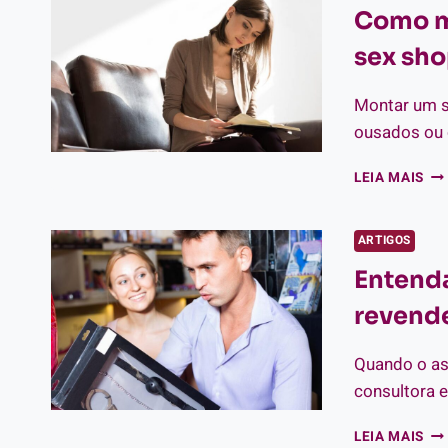
Como m
LI
DE
sex sho
CR
PA
ME
Montar um s
ousados ou 
CO
LEIA MAIS
MO
UM
PL
ARTIGOS
DE
Entenda
NE
PA
revend
SE
SH
DE
Quando o ass
SU
consultora 
EN
LEIA MAIS