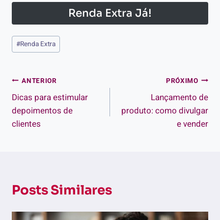
Renda Extra Já!
Tags
#
Renda Extra
do
Post:
Navegação
ANTERIOR
PRÓXIMO
Dicas para estimular
Lançamento de
de
depoimentos de
produto: como divulgar
Post
clientes
e vender
Posts Similares