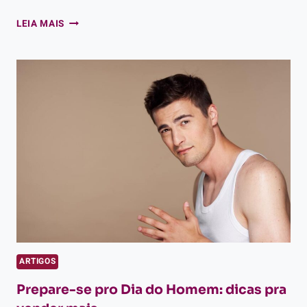
TAXA
LEIA MAIS
DE
JUROS
CARTÃO
DE
CRÉDITO:
O
QUE
TODA
REVENDEDORA
PRECISA
SABER
ARTIGOS
Prepare-se pro Dia do Homem: dicas pra