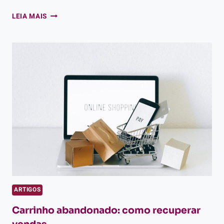
PASSO
LEIA MAIS
A
PASSO
PARA
REVENDEDORA
USAR
MAQUININHA
NO
CELULAR
ARTIGOS
Carrinho abandonado: como recuperar