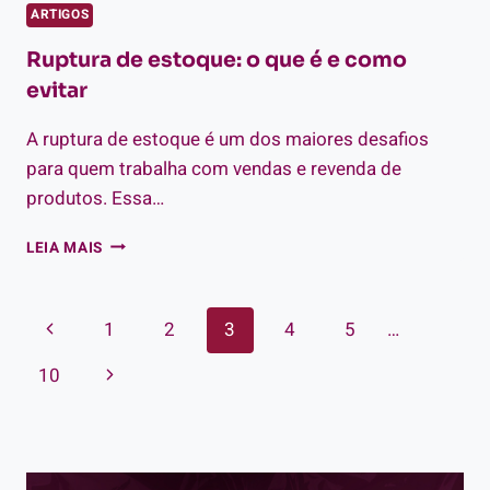
ARTIGOS
Ruptura de estoque: o que é e como
evitar
A ruptura de estoque é um dos maiores desafios
para quem trabalha com vendas e revenda de
produtos. Essa…
RUPTURA
LEIA MAIS
DE
ESTOQUE:
O
Navegação
Página
1
2
3
4
5
…
QUE
É
da
Anterior
Página
10
E
COMO
Página
Seguinte
EVITAR