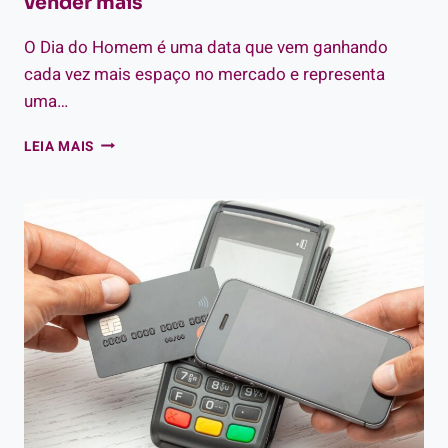
vender mais
O Dia do Homem é uma data que vem ganhando
cada vez mais espaço no mercado e representa
uma…
PREPARE-
LEIA MAIS
SE
PRO
DIA
DO
HOMEM:
DICAS
PRA
VENDER
MAIS